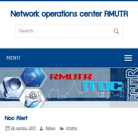
Skip
to
content
Network operations center RMUTR
MENU
Noc Alert
24 เมษายน, 2017
Admin
ข่าวสาร