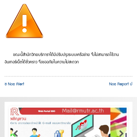
ขณะนี้สำนักวิทยบริการฯได้มีปรับปรุงระบบเครือข่าย จึงไม่สามารถใช้งาน
อินเทอร์เน็ตได้ชั่วคราว จึงขออภัยในความไม่สะดวก
แนะแนว
« Noc Alert
Noc Report »
เรื่อง